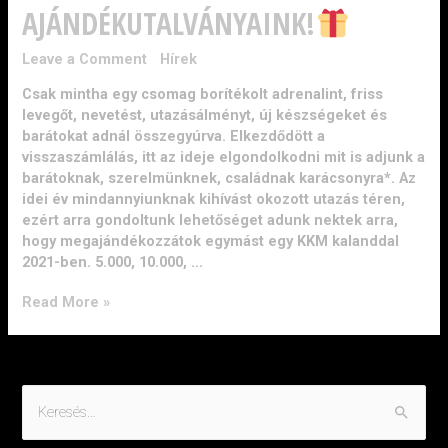
AJÁNDÉKUTALVÁNYAINK!
Leave a Comment
/
Hírek
/ By
admin
Csak mintha egy csomag borítékolt adrenalint, friss
levegőt, nevetést, utazásálményt, új készségeket és
barátokat adnál összegyúrva. Elkezdődött a
visszaszámlálás, itt az ideje elgondolkodni mit is adjunk a
barátoknak, szerelmünknek, családnak karácsonyra*. Az
idei év mindannyiunknak kihívást okozott utazás téren,
ezért arra gondoltunk lehetőséget adunk nektek arra,
hogy megajándékozzátok egymást egy KKM kalanddal
2021-ben. 5.000, 10.000, …
Read More »