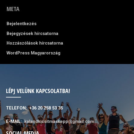
META
Bejelentkezés
Bejegyzések hírcsatorna
Hozzászólások hírcsatorna
WordPress Magyarország
LÉPJ VELÜNK KAPCSOLATBA!
TELEFON: +36 20 258 53 35
E-MAIL:
kalandkicsitmaskepp@gmail.com
SOCIAL MEDIA